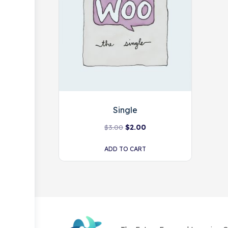
Single
$
3.00
$
2.00
ADD TO CART