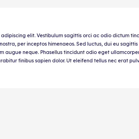
dipiscing elit. Vestibulum sagittis orci ac odio dictum tinc
ostra, per inceptos himenaeos. Sed luctus, dui eu sagittis s
 augue neque. Phasellus tincidunt odio eget ullamcorper ef
abitur finibus sapien dolor. Ut eleifend tellus nec erat pu