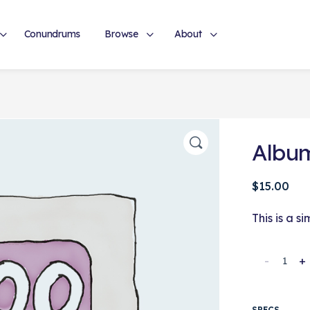
Conundrums
Browse
About
Albu
$
15.00
This is a s
-
+
SPECS